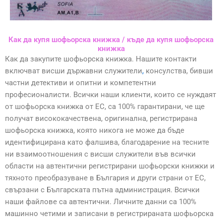
Как да купя шофьорска книжка / къде да купя шофьорска
книжка
Как да закупите шофьорска книжка. Нашите контакти
включват висши държавни служители
,
консулства, бивши
частни детективи и опитни и компетентни
професионалисти. Всички наши клиенти, които се нуждаят
от шофьорска книжка от ЕС, са 100% гарантирани, че ще
получат висококачествена, оригинална, регистрирана
шофьорска книжка, която никога не може да бъде
идентифицирана като фалшива, благодарение на тесните
ни взаимоотношения с висши служители във всички
области на автентични регистрирани шофьорски книжки и
тяхното преобразуване в България и други страни от ЕС,
свързани с Българската пътна администрация. Всички
наши файлове са автентични. Личните данни са 100%
машинно четими и записани в регистрираната шофьорска