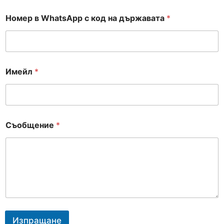
Номер в WhatsApp с код на държавата
*
Имейл
*
*
Съобщение
*
е
д
ъ
р
ж
а
в
а
т
а
Изпращане