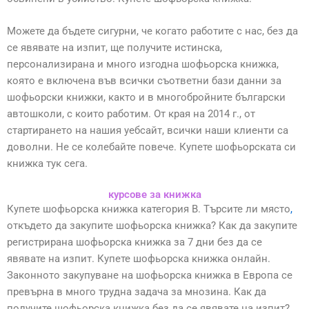
Можете да бъдете сигурни, че когато работите с нас, без да
се явявате на изпит, ще получите истинска,
персонализирана и много изгодна шофьорска книжка,
която е включена във всички съответни бази данни за
шофьорски книжки, както и в многобройните български
автошколи, с които работим. От края на 2014 г., от
стартирането на нашия уебсайт, всички наши клиенти са
доволни. Не се колебайте повече. Купете шофьорската си
книжка тук сега.
курсове за книжка
Купете шофьорска книжка категория B. Търсите ли място
,
откъдето да закупите шофьорска книжка? Как да закупите
регистрирана шофьорска книжка за 7 дни без да се
явявате на изпит. Купете шофьорска книжка онлайн.
Законното закупуване на шофьорска книжка в Европа се
превърна в много трудна задача за мнозина. Как да
получите шофьорска книжка без да се явявате на изпит?