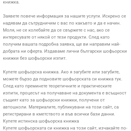
книжка.
Заявете повече информация за нашите услуги. Искрено се
надявам да сътрудничим с вас по какъвто и да е начин.
Моля, не се колебайте да се свържете с нас, ако се
интересувате от някой от тези продукти. След като
получим вашата подробна заявка, ще ви направим най-
добрата ни оферта. Издаваме лични български шофьорски
книжки без шофьорски изпит.
Купете шофьорска книжка. Ако я загубите или загубите,
можете бързо да подновите шофьорската си книжка тук.
След като преминете теоретичните и практическите
изпити, процесът на получаване на документа е всъщност
същият като за шофьорски книжки, получени от
автошколи. Материалите, публикувани на този сайт, са
регистрирани в кметството и във всички бази данни.
Купете истинска шофьорска книжка
Купете шофьорската си книжка на този сайт, изчакайте по-