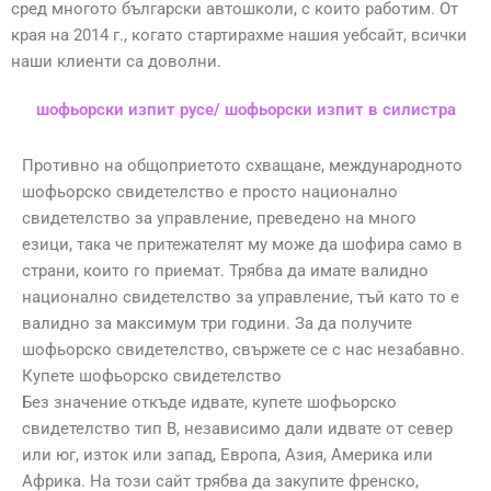
сред многото български автошколи, с които работим. От
края на 2014 г., когато стартирахме нашия уебсайт, всички
наши клиенти са доволни.
шофьорски изпит русе/ шофьорски изпит в силистра
Противно на общоприетото схващане, международното
шофьорско свидетелство е просто национално
свидетелство за управление, преведено на много
езици, така че притежателят му може да шофира само в
страни, които го приемат. Трябва да имате валидно
национално свидетелство за управление, тъй като то е
валидно за максимум три години. За да получите
шофьорско свидетелство, свържете се с нас незабавно.
Купете шофьорско свидетелство
Без значение откъде идвате, купете шофьорско
свидетелство тип B, независимо дали идвате от север
или юг, изток или запад, Европа, Азия, Америка или
Африка. На този сайт трябва да закупите френско,