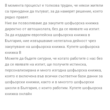
В момента процесът е толкова труден, че някои жители
са принудени да пътуват, за да намерят решение, което
рядко правят.
Ние ви позволяваме да закупите шофьорска книжка
директно от автошколата, без да се явявате на изпит.
За да издадем европейска шофьорска книжка в
България, ние извършваме нелегална дейност чрез
закупуване на шофьорска книжка. Купете шофьорска
книжка B
Можете да бъдете сигурни, че когато работите с нас без
да се явявате на изпит, ще получите истинска,
персонализирана и много изгодна шофьорска книжка,
която е включена във всички съответни бази данни за
шофьорски книжки, както и в многото шофьорски
школи в България, с които работим. Купете шофьорска
книжка онлайн