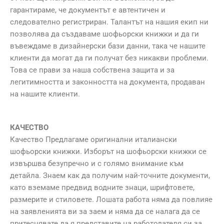
гарантираме, че документът е автентичен и
следователно регистриран. Талантът на нашия екип ни
позволява да създаваме шофьорски книжки и да ги
въвеждаме в дизайнерски бази данни, така че нашите
клиенти да могат да ги получат без никакви проблеми.
Това се прави за наша собствена защита и за
легитимността и законността на документа, продаван
на нашите клиенти.
КАЧЕСТВО
Качество Предлагаме оригинални италиански
шофьорски книжки. Изборът на шофьорски книжки се
извършва безупречно и с голямо внимание към
детайла. Знаем как да получим най-точните документи,
като вземаме предвид водните знаци, шрифтовете,
размерите и стиловете. Лошата работа няма да повлияе
на заявленията ви за заем и няма да се налага да се
притеснявате да я представите на работодателя си за