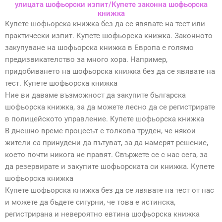
улицата шофьорски изпит/Купете законна шофьорска
книжка
Купете шофьорска книжка без да се явявате на тест или
практически изпит. Купете шофьорска книжка. Законното
закупуване на шофьорска книжка в Европа е голямо
предизвикателство за много хора. Например,
придобиването на шофьорска книжка без да се явявате на
тест. Купете шофьорска книжка
Ние ви даваме възможност да закупите българска
шофьорска книжка, за да можете лесно да се регистрирате
в полицейското управление. Купете шофьорска книжка
В днешно време процесът е толкова труден, че някои
жители са принудени да пътуват, за да намерят решение,
което почти никога не правят. Свържете се с нас сега, за
да резервирате и закупите шофьорската си книжка. Купете
шофьорска книжка
Купете шофьорска книжка без да се явявате на тест от нас
и можете да бъдете сигурни, че това е истинска,
регистрирана и невероятно евтина шофьорска книжка