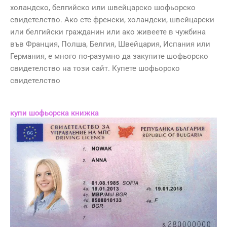
холандско, белгийско или швейцарско шофьорско
свидетелство. Ако сте френски, холандски, швейцарски
или белгийски гражданин или ако живеете в чужбина
във Франция, Полша, Белгия, Швейцария, Испания или
Германия, е много по-разумно да закупите шофьорско
свидетелство на този сайт. Купете шофьорско
свидетелство
купи шофьорска книжка