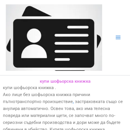
Skip
to
content
купи шофьорска книжка
купи шофьорска книжка .
Ако лице без шофьорска книжка причини
пътнотранспортно произшествие
,
застраховката също се
анулира автоматично. Освен това, ако има телесна
повреда или материални щети, се започват много по-
сериозни съдебни производства и дори може да бъдете
обвинени в убийство. Купете шофьорска книжка.