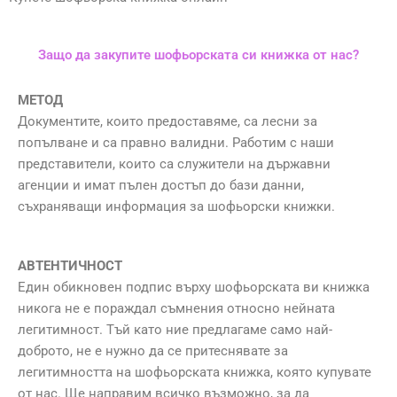
Защо да закупите шофьорската си книжка от нас?
МЕТОД
Документите, които предоставяме, са лесни за
попълване и са правно валидни. Работим с наши
представители, които са служители на държавни
агенции и имат пълен достъп до бази данни,
съхраняващи информация за шофьорски книжки.
АВТЕНТИЧНОСТ
Един обикновен подпис върху шофьорската ви книжка
никога не е пораждал съмнения относно нейната
легитимност. Тъй като ние предлагаме само най-
доброто, не е нужно да се притеснявате за
легитимността на шофьорската книжка, която купувате
от нас. Ще направим всичко възможно, за да