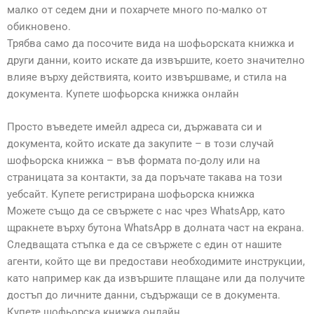
малко от седем дни и похарчете много по-малко от
обикновено.
Трябва само да посочите вида на шофьорската книжка и
други данни, които искате да извършите, което значително
влияе върху действията, които извършваме, и стила на
документа. Купете шофьорска книжка онлайн
Просто въведете имейл адреса си, държавата си и
документа, който искате да закупите – в този случай
шофьорска книжка – във формата по-долу или на
страницата за контакти, за да поръчате такава на този
уебсайт. Купете регистрирана шофьорска книжка
Можете също да се свържете с нас чрез WhatsApp, като
щракнете върху бутона WhatsApp в долната част на екрана.
Следващата стъпка е да се свържете с един от нашите
агенти, който ще ви предостави необходимите инструкции,
като например как да извършите плащане или да получите
достъп до личните данни, съдържащи се в документа.
Купете шофьорска книжка онлайн